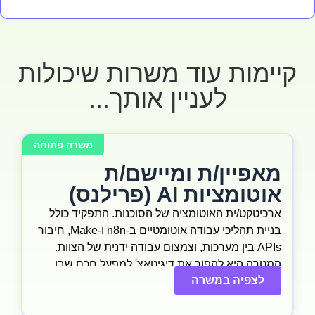
קיימות עוד משרות שיכולות
לעניין אותך...
משרה פתוחה
מאפיין/ת ומיישם/ת
אוטומציות AI (פרילנס)
ארכיטקט/ית האוטומציה של הסוכנות. התפקיד כולל
בניית תהליכי עבודה אוטומטיים ב-n8n ו-Make, חיבור
APIs בין מערכות, וצמצום עבודה ידנית של הצוות.
המטרה היא להפוך את דיגיטאצ' למפעל חכם שבו
לצפיה במשרה
תהליכים קורים אוטומטית מאחורי הקלעים.