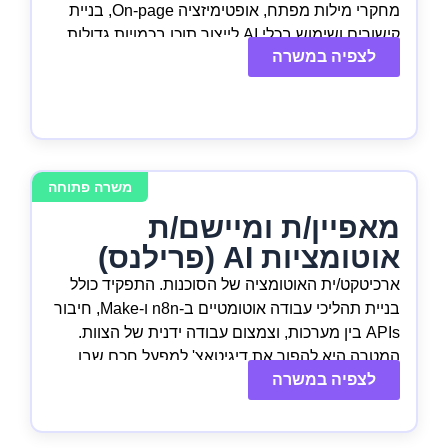
מחקרי מילות מפתח, אופטימיזציה On-page, בניית
קישורים ושימוש בכלי AI לייצור תוכן בכמויות גדולות.
לצפיה במשרה
המטרה היא השתלטות על תוצאות החיפוש הלוקאליות
בגוגל עבור פורטפוליו הלקוחות בצורה יעילה ושיטתית.
משרה פתוחה
מאפיין/ת ומיישם/ת
אוטומציות AI (פרילנס)
ארכיטקט/ית האוטומציה של הסוכנות. התפקיד כולל
בניית תהליכי עבודה אוטומטיים ב-n8n ו-Make, חיבור
APIs בין מערכות, וצמצום עבודה ידנית של הצוות.
המטרה היא להפוך את דיגיטאצ' למפעל חכם שבו
לצפיה במשרה
תהליכים קורים אוטומטית מאחורי הקלעים.